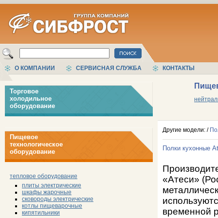
О КОМПАНИИ
СЕРВИСНАЯ СЛУЖБА
КОНТАКТЫ
Пищев
Торговое
холодильное
нейтрал
оборудование
Другие модели: /
По
Пищевое
технологическое
Полки кухонные A
оборудование
Производите
тепловое оборудование
«Атеси» (Ро
плиты электрические
металлическ
шкафы жарочные
сковороды электрические
используютс
котлы пищеварочные
временной р
кипятильники