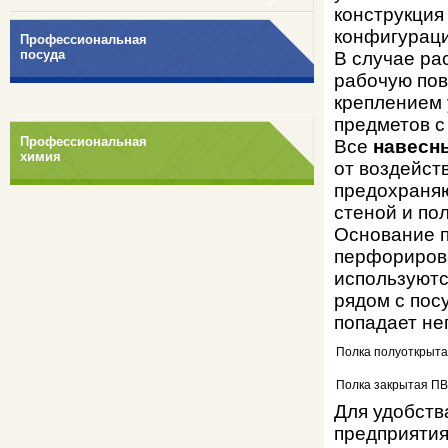
конструкция
конфигураци
Профессиональная
посуда
В случае ра
рабочую пов
креплением 
предметов с
Профессиональная
Все
навесн
химия
от воздейст
предохраняю
стеной и пол
Основание п
перфорирова
используютс
рядом с пос
попадает не
Полка полуоткрыт
Полка закрытая П
Для удобств
предприятия