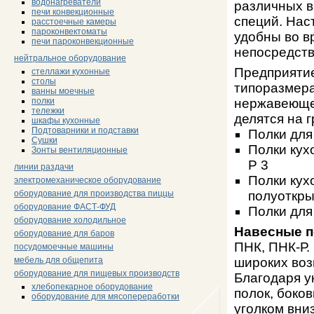
водонагреватели
различных в
печи конвекционные
специй. Нас
расстоечные камеры
пароконвектоматы
удобны во в
печи пароконвекционные
непосредств
нейтральное оборудование
Предприятие
стеллажи кухонные
столы
типоразмера
ванны моечные
полки
нержавеющей
тележки
делятся на г
шкафы кухонные
Подтоварники и подставки
Полки для
Сушки
Полки кух
Зонты вентиляционные
Р 3
линии раздачи
Полки кух
электромеханическое оборудование
оборудование для производства пиццы
полуоткр
оборудование ФАСТ-ФУД
Полки для
оборудование холодильное
Навесные п
оборудование для баров
ПНК, ПНК-Р.
посудомоечные машины
мебель для общепита
широких воз
оборудование для пищевых производств
Благодаря у
хлебопекарное оборудование
полок, боков
оборудование для мясопереработки
уголком вни